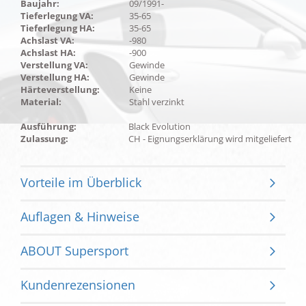
Baujahr:
09/1991-
Tieferlegung VA:
35-65
Tieferlegung HA:
35-65
Achslast VA:
-980
Achslast HA:
-900
Verstellung VA:
Gewinde
Verstellung HA:
Gewinde
Härteverstellung:
Keine
Material:
Stahl verzinkt
Ausführung:
Black Evolution
Zulassung:
CH - Eignungserklärung wird mitgeliefert
Vorteile im Überblick
Auflagen & Hinweise
ABOUT Supersport
Kundenrezensionen