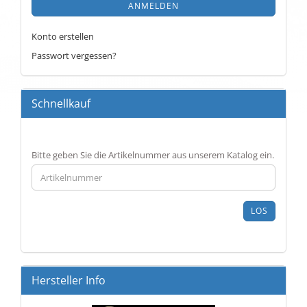
ANMELDEN
Konto erstellen
Passwort vergessen?
Schnellkauf
BITTE
Bitte geben Sie die Artikelnummer aus unserem Katalog ein.
GEBEN
SIE
DIE
ARTIKELNUMMER
LOS
AUS
UNSEREM
KATALOG
EIN.
Hersteller Info