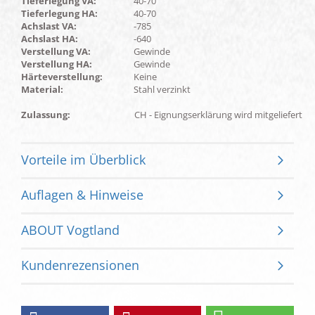
Tieferlegung VA:
40-70
Tieferlegung HA:
40-70
Achslast VA:
-785
Achslast HA:
-640
Verstellung VA:
Gewinde
Verstellung HA:
Gewinde
Härteverstellung:
Keine
Material:
Stahl verzinkt
Zulassung:
CH - Eignungserklärung wird mitgeliefert
Vorteile im Überblick
Auflagen & Hinweise
ABOUT Vogtland
Kundenrezensionen