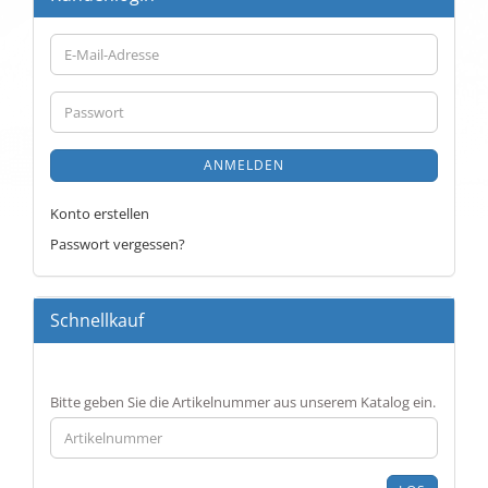
E-
Mail-
Adresse
Passwort
ANMELDEN
Konto erstellen
Passwort vergessen?
Schnellkauf
BITTE
Bitte geben Sie die Artikelnummer aus unserem Katalog ein.
GEBEN
SIE
DIE
ARTIKELNUMMER