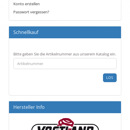
Konto erstellen
Passwort vergessen?
Schnellkauf
BITTE
Bitte geben Sie die Artikelnummer aus unserem Katalog ein.
GEBEN
SIE
DIE
ARTIKELNUMMER
LOS
AUS
UNSEREM
KATALOG
EIN.
Hersteller Info