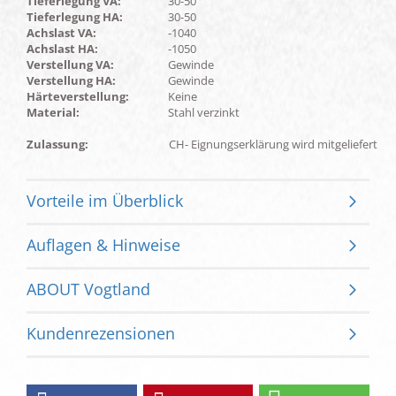
Tieferlegung VA:
30-50
Tieferlegung HA:
30-50
Achslast VA:
-1040
Achslast HA:
-1050
Verstellung VA:
Gewinde
Verstellung HA:
Gewinde
Härteverstellung:
Keine
Material:
Stahl verzinkt
Zulassung:
CH- Eignungserklärung wird mitgeliefert
Vorteile im Überblick
Auflagen & Hinweise
ABOUT Vogtland
Kundenrezensionen