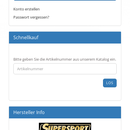
Konto erstellen
Passwort vergessen?
Schnellkauf
BITTE
Bitte geben Sie die Artikelnummer aus unserem Katalog ein.
GEBEN
SIE
DIE
ARTIKELNUMMER
LOS
AUS
UNSEREM
KATALOG
EIN.
Hersteller Info