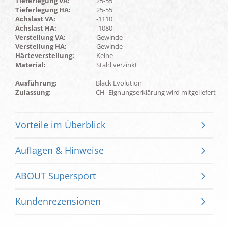
Tieferlegung VA:
25-55
Tieferlegung HA:
25-55
Achslast VA:
-1110
Achslast HA:
-1080
Verstellung VA:
Gewinde
Verstellung HA:
Gewinde
Härteverstellung:
Keine
Material:
Stahl verzinkt
Ausführung:
Black Evolution
Zulassung:
CH- Eignungserklärung wird mitgeliefert
Vorteile im Überblick
Auflagen & Hinweise
ABOUT Supersport
Kundenrezensionen