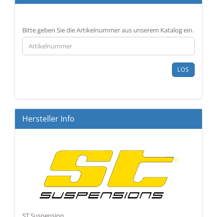
BITTE
Bitte geben Sie die Artikelnummer aus unserem Katalog ein.
GEBEN
SIE
DIE
ARTIKELNUMMER
LOS
AUS
UNSEREM
KATALOG
EIN.
Hersteller Info
ST Suspension