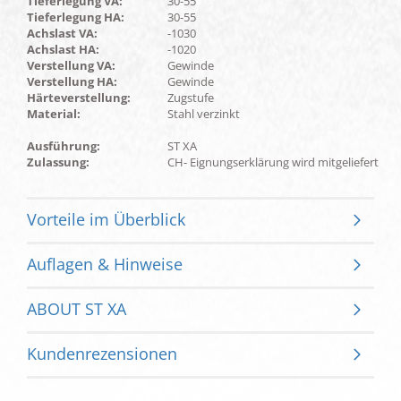
Tieferlegung VA:
30-55
Tieferlegung HA:
30-55
Achslast VA:
-1030
Achslast HA:
-1020
Verstellung VA:
Gewinde
Verstellung HA:
Gewinde
Härteverstellung:
Zugstufe
Material:
Stahl verzinkt
Ausführung:
ST XA
Zulassung:
CH- Eignungserklärung wird mitgeliefert
Vorteile im Überblick
Auflagen & Hinweise
ABOUT ST XA
Kundenrezensionen