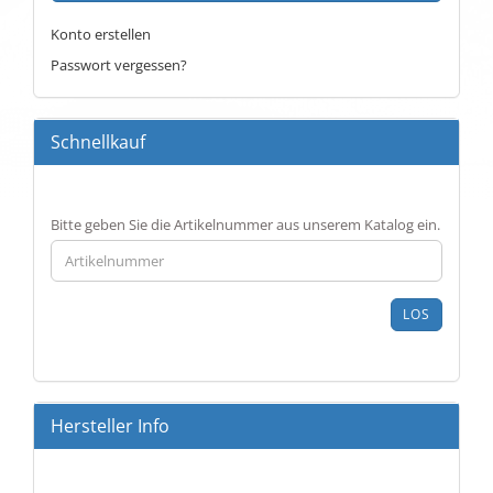
Konto erstellen
Passwort vergessen?
Schnellkauf
BITTE
Bitte geben Sie die Artikelnummer aus unserem Katalog ein.
GEBEN
SIE
DIE
ARTIKELNUMMER
LOS
AUS
UNSEREM
KATALOG
EIN.
Hersteller Info