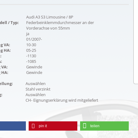
Audi A3 S3 Limousine / 8P
ell / Typ:
Federbeinklemmdurchmesser an der
Vorderachse von 55mm
ja
01/2007-
g VA:
10-30
ng HA:
05-25
:
-1130
:
-1085
 VA:
Gewinde
 HA:
Gewinde
ellung:
Auswählen
Stahl verzinkt
g:
Auswählen
CH- Eignungserklärung wird mitgeliefert
pin it
teilen