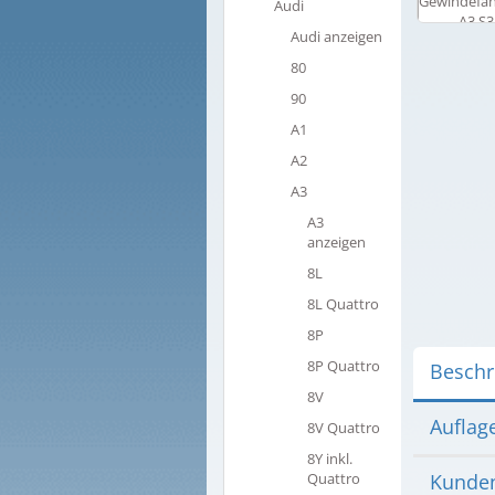
Audi
Audi anzeigen
80
90
A1
A2
A3
A3
anzeigen
8L
8L Quattro
8P
8P Quattro
Beschr
8V
Auflag
8V Quattro
8Y inkl.
Quattro
Kunden