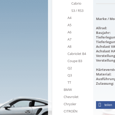
Cabrio
S3 / RS3
A4
Marke / Mod
A5
Allrad:
A6
Baujahr:
Tieferlegun
A7
Tieferlegu
A8
Achslast VA
Achslast HA
Cabriolet B4
Verstellung
Verstellung
Coupe B3
Q2
Härteverst
Material:
Q3
Ausführun
TT
Zulassung:
BMW
Chevrolet
Chrysler
teilen
CITROËN