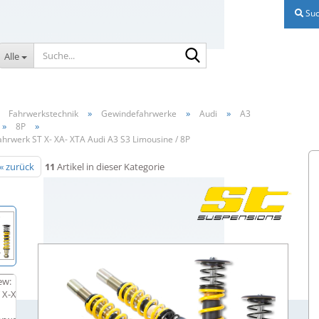
Suc
Suche...
Alle
»
»
»
»
Fahrwerkstechnik
Gewindefahrwerke
Audi
A3
»
»
8P
hrwerk ST X- XA- XTA Audi A3 S3 Limousine / 8P
« zurück
11
Artikel in dieser Kategorie