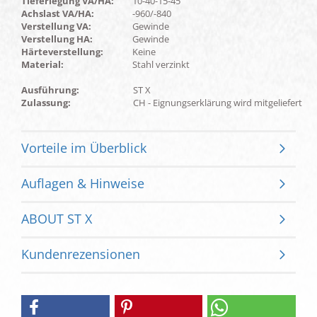
Tieferlegung VA/HA:
10-40-15-45
Achslast VA/HA:
-960/-840
Verstellung VA:
Gewinde
Verstellung HA:
Gewinde
Härteverstellung:
Keine
Material:
Stahl verzinkt
Ausführung:
ST X
Zulassung:
CH - Eignungserklärung wird mitgeliefert
Vorteile im Überblick
Auflagen & Hinweise
ABOUT ST X
Kundenrezensionen