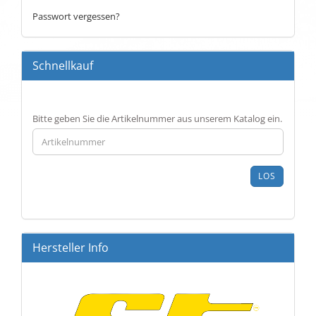
Passwort vergessen?
Schnellkauf
BITTE
Bitte geben Sie die Artikelnummer aus unserem Katalog ein.
GEBEN
SIE
DIE
ARTIKELNUMMER
LOS
AUS
UNSEREM
KATALOG
EIN.
Hersteller Info