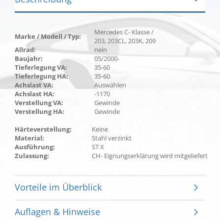
Mercedes C- Klasse /
Marke / Modell / Typ:
203, 203CL, 203K, 209
Allrad:
nein
Baujahr:
05/2000-
Tieferlegung VA:
35-60
Tieferlegung HA:
35-60
Achslast VA:
Auswählen
Achslast HA:
-1170
Verstellung VA:
Gewinde
Verstellung HA:
Gewinde
Härteverstellung:
Keine
Material:
Stahl verzinkt
Ausführung:
ST X
Zulassung:
CH- Eignungserklärung wird mitgeliefert
Vorteile im Überblick
Auflagen & Hinweise