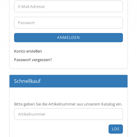
E-
Mail-
Adresse
Passwort
ANMELDEN
Konto erstellen
Passwort vergessen?
Schnellkauf
BITTE
Bitte geben Sie die Artikelnummer aus unserem Katalog ein.
GEBEN
SIE
DIE
ARTIKELNUMMER
LOS
AUS
UNSEREM