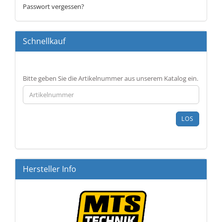
Passwort vergessen?
Schnellkauf
BITTE
Bitte geben Sie die Artikelnummer aus unserem Katalog ein.
GEBEN
SIE
DIE
ARTIKELNUMMER
LOS
AUS
UNSEREM
KATALOG
EIN.
Hersteller Info