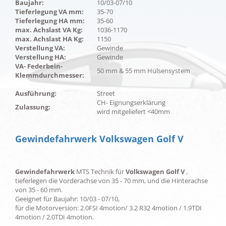
Baujahr:
10/03-07/10
Tieferlegung VA mm:
35-70
Tieferlegung HA mm:
35-60
max. Achslast VA Kg:
1036-1170
max. Achslast HA Kg:
1150
Verstellung VA:
Gewinde
Verstellung HA:
Gewinde
VA- Federbein-
50 mm & 55 mm Hülsensystem
Klemmdurchmesser:
Ausführung:
Street
CH- Eignungserklärung
Zulassung:
wird mitgeliefert <40mm
Gewindefahrwerk Volkswagen Golf V
Gewindefahrwerk
MTS Technik für
Volkswagen Golf V
,
tieferlegen die Vorderachse von 35 - 70 mm, und die Hinterachse
von 35 - 60 mm.
Geeignet für Baujahr: 10/03 - 07/10,
für die Motorversion: 2.0FSI 4motion/ 3.2 R32 4motion / 1.9TDI
4motion / 2.0TDI 4motion.