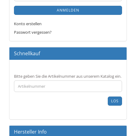
ANMELDEN
Konto erstellen
Passwort vergessen?
Schnellkauf
BITTE
Bitte geben Sie die Artikelnummer aus unserem Katalog ein.
GEBEN
SIE
DIE
ARTIKELNUMMER
LOS
AUS
UNSEREM
KATALOG
EIN.
Hersteller Info