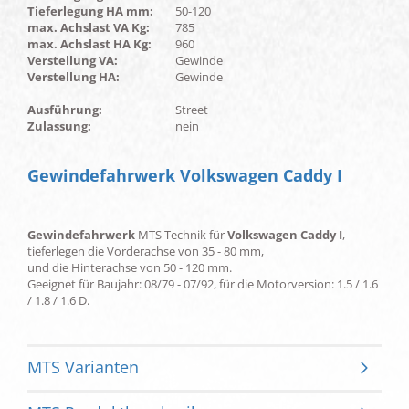
Tieferlegung HA mm:
50-120
max. Achslast VA Kg:
785
max. Achslast HA Kg:
960
Verstellung VA:
Gewinde
Verstellung HA:
Gewinde
Ausführung:
Street
Zulassung:
nein
Gewindefahrwerk Volkswagen Caddy I
Gewindefahrwerk
MTS Technik für
Volkswagen Caddy I
,
tieferlegen die Vorderachse von 35 - 80 mm,
und die Hinterachse von 50 - 120 mm.
Geeignet für Baujahr: 08/79 - 07/92, für die Motorversion: 1.5 / 1.6
/ 1.8 / 1.6 D.
MTS Varianten