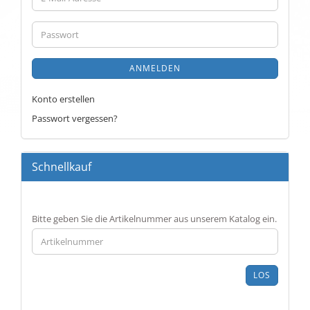
Mail-
Adresse
Passwort
ANMELDEN
Konto erstellen
Passwort vergessen?
Schnellkauf
BITTE
Bitte geben Sie die Artikelnummer aus unserem Katalog ein.
GEBEN
SIE
DIE
ARTIKELNUMMER
LOS
AUS
UNSEREM
KATALOG