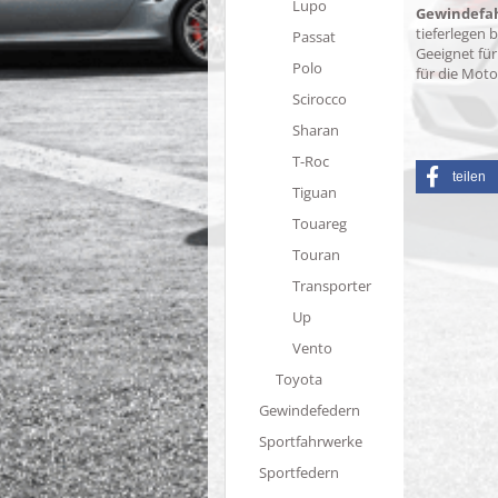
Lupo
Gewindefa
tieferlegen 
Passat
Geeignet für 
Polo
für die Motor
Scirocco
Sharan
T-Roc
teilen
Tiguan
Touareg
Touran
Transporter
Up
Vento
Toyota
Gewindefedern
Sportfahrwerke
Sportfedern