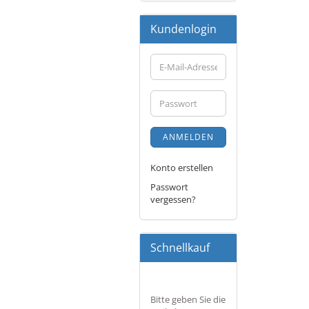
Kundenlogin
E-
Mail-
Adresse
Passwort
ANMELDEN
Konto erstellen
Passwort
vergessen?
Schnellkauf
BITTE
Bitte geben Sie die