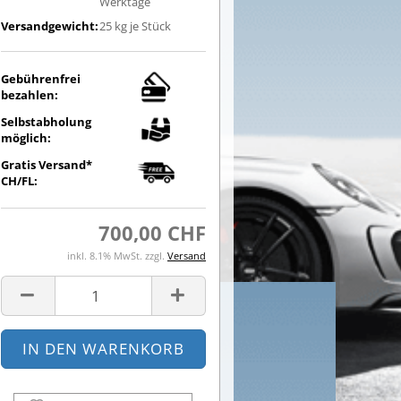
Werktage
Versandgewicht:
25
kg je Stück
Gebührenfrei
bezahlen:
Selbstabholung
möglich:
Gratis Versand*
CH/FL:
700,00 CHF
inkl. 8.1% MwSt. zzgl.
Versand