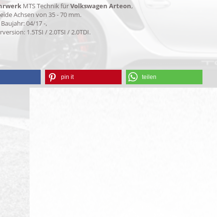
hrwerk
MTS Technik für
Volkswagen Arteon
,
beide Achsen von 35 - 70 mm.
Baujahr: 04/17 -,
version: 1.5TSI / 2.0TSI / 2.0TDI.
pin it
teilen