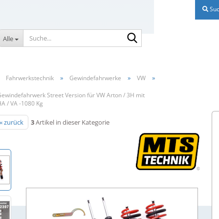
Suc
Suche...
Alle
»
»
»
»
Fahrwerkstechnik
Gewindefahrwerke
VW
ewindefahrwerk Street Version für VW Arton / 3H mit
A / VA -1080 Kg
« zurück
3
Artikel in dieser Kategorie