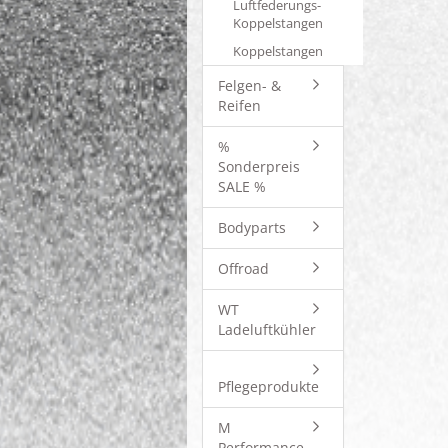
Luftfederungs-
Koppelstangen
Koppelstangen
Felgen- &
Reifen
%
Sonderpreis
SALE %
Bodyparts
Offroad
WT
Ladeluftkühler
Pflegeprodukte
M
Performance