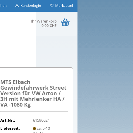
hen
Kundenlogin
Merkzettel
Ihr Warenkorb
0,00 CHF
MTS Eibach
Gewindefahrwerk Street
Version für VW Arton /
3H mit Mehrlenker HA /
VA -1080 Kg
Art.Nr.:
61590024
Lieferzeit:
ca. 5-10