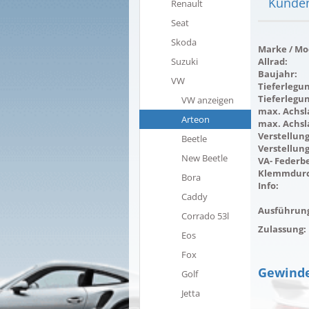
Kunden
Renault
Seat
Skoda
Marke / Mod
Suzuki
Allrad:
Baujahr:
VW
Tieferlegu
Tieferlegu
VW anzeigen
max. Achsla
Arteon
max. Achsl
Verstellung
Beetle
Verstellung
New Beetle
VA- Federbe
Klemmdurc
Bora
Info:
Caddy
Ausführun
Corrado 53l
Zulassung:
Eos
Fox
Gewinde
Golf
Jetta