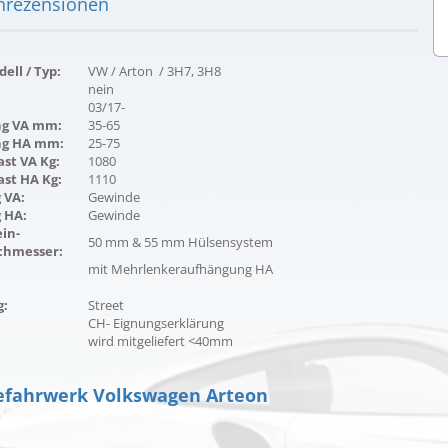
rezensionen
ell / Typ:
VW / Arton / 3H7, 3H8
nein
03/17-
ng VA mm:
35-65
ng HA mm:
25-75
st VA Kg:
1080
ast HA Kg:
1110
 VA:
Gewinde
 HA:
Gewinde
in-
50 mm & 55 mm Hülsensystem
hmesser:
mit Mehrlenkeraufhängung HA
g:
Street
CH- Eignungserklärung
wird mitgeliefert <40mm
fahrwerk Volkswagen Arteon