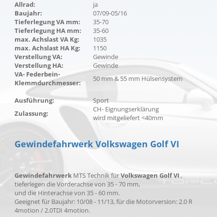
Allrad:
ja
Baujahr:
07/09-05/16
Tieferlegung VA mm:
35-70
Tieferlegung HA mm:
35-60
max. Achslast VA Kg:
1035
max. Achslast HA Kg:
1150
Verstellung VA:
Gewinde
Verstellung HA:
Gewinde
VA- Federbein-
50 mm & 55 mm Hülsensystem
Klemmdurchmesser:
Ausführung:
Sport
CH- Eignungserklärung
Zulassung:
wird mitgeliefert <40mm
Gewindefahrwerk Volkswagen Golf VI
Gewindefahrwerk
MTS Technik für
Volkswagen Golf VI
,
tieferlegen die Vorderachse von 35 - 70 mm,
und die Hinterachse von 35 - 60 mm.
Geeignet für Baujahr: 10/08 - 11/13, für die Motorversion: 2.0 R
4motion / 2.0TDI 4motion.