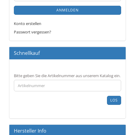
ANMELDEN
Konto erstellen
Passwort vergessen?
Schnellkauf
BITTE
Bitte geben Sie die Artikelnummer aus unserem Katalog ein.
GEBEN
SIE
DIE
ARTIKELNUMMER
LOS
AUS
UNSEREM
KATALOG
EIN.
Hersteller Info