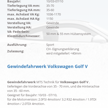
Baujahr:
10/03-07/10
Tieferlegung VA mm:
35-70
Tieferlegung HA mm:
35-60
max. Achslast VA Kg:
1036-1170
max. Achslast HA Kg:
1150
Verstellung VA:
Gewinde
Verstellung HA:
Gewinde
VA- Federbein-
50 mm & 55 mm Hülsensystem
Klemmdurchmesser:
Ausführung:
Sport
CH- Eignungserklärung
Zulassung:
wird mitgeliefert <40mm
Gewindefahrwerk Volkswagen Golf V
Gewindefahrwerk
MTS Technik für
Volkswagen Golf V
,
tieferlegen die Vorderachse von 35 - 70 mm, und die Hinterachse
von 35 - 60 mm.
Geeignet für Baujahr: 10/03 - 07/10,
für die Motorversion: 2.0FSI 4motion/ 3.2 R32 4motion / 1.9TDI
4motion / 2.0TDI 4motion.