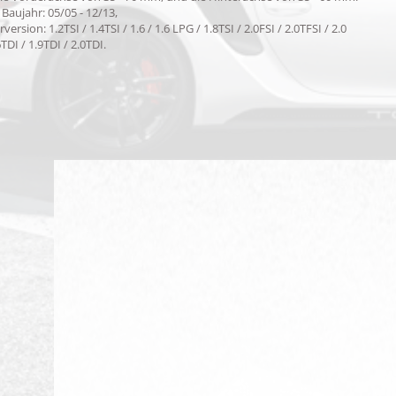
 Baujahr: 05/05 - 12/13,
version: 1.2TSI / 1.4TSI / 1.6 / 1.6 LPG / 1.8TSI / 2.0FSI / 2.0TFSI / 2.0
TDI / 1.9TDI / 2.0TDI.