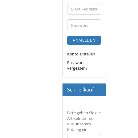
E-
Mail-
Adresse
Passwort
ANMELDEN
Konto erstellen
Passwort
vergessen?
Schnellkauf
BITTE
Bitte geben Sie die
GEBEN
Artikelnummer
SIE
aus unserem
DIE
Katalog ein.
ARTIKELNUMMER