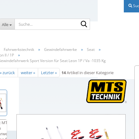
Suc
Suche...
Alle
»
»
»
»
Fahrwerkstechnik
Gewindefahrwerke
Seat
»
n II / 1P
ewindefahrwerk Sport Version für Seat Leon 1P / Va -1035 Kg
« zurück
weiter »
Letzter »
14
Artikel in dieser Kategorie