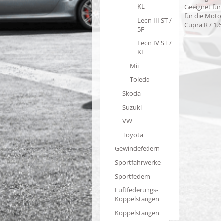
KL
Geeignet für
für die Motor
Leon III ST /
Cupra R / 1.6
5F
Leon IV ST /
KL
Mii
Toledo
Skoda
Suzuki
VW
Toyota
Gewindefedern
Sportfahrwerke
Sportfedern
Luftfederungs-
Koppelstangen
Koppelstangen