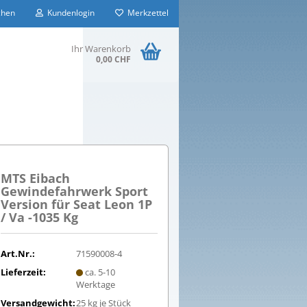
hen
Kundenlogin
Merkzettel
Ihr Warenkorb
0,00 CHF
MTS Eibach
Gewindefahrwerk Sport
Version für Seat Leon 1P
/ Va -1035 Kg
Art.Nr.:
71590008-4
Lieferzeit:
ca. 5-10
Werktage
Versandgewicht:
25
kg je Stück