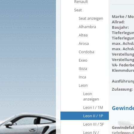
Renault
Seat
Marke / Mod
Seat anzeigen
Allrad:
Alhambra
Baujahr:
Tieferlegu
Altea
Tieferlegu
Arosa
max. Achsla
max. Achsl
Cordoba
Verstellung
Verstellung
Exeo
VA- Federbe
Ibiza
Klemmdurc
Inca
Ausführun
Leon
Zulassung:
Leon
anzeigen
Gewinde
Leon I / 1M
Leon II / 1P
Leon III / 5F
Gewindefa
Leon IV /
tieferlegen 