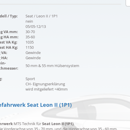
ell / Typ:
Seat / Leon II / 1P1
nein
05/05-12/13
ng VA mm:
30-70
ng HA mm:
35-60
st VA Kg:
1035
ast HA Kg:
1150
 VA:
Gewinde
 HA:
Gewinde
in-
50 mm & 55 mm Hülsensystem
hmesser:
g:
Sport
CH- Eignungserklärung
wird mitgeliefert <40mm
fahrwerk Seat Leon II (1P1)
hrwerk
MTS Technik für
Seat Leon II (1P1)
,
die Vorderachse von 35 - 70 mm, und die Hinterachse von 35 - 60 mm.