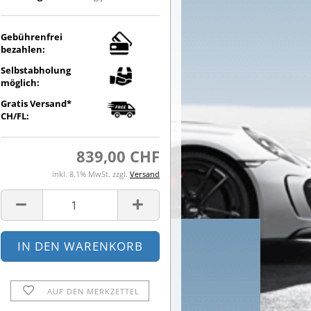
Gebührenfrei
bezahlen:
Selbstabholung
möglich:
Gratis Versand*
CH/FL:
839,00 CHF
inkl. 8.1% MwSt. zzgl.
Versand
AUF DEN MERKZETTEL