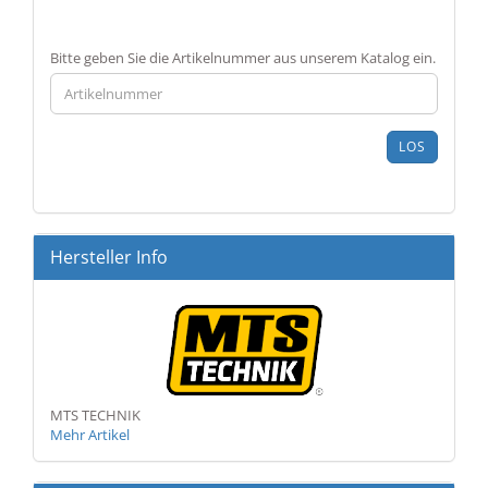
BITTE
Bitte geben Sie die Artikelnummer aus unserem Katalog ein.
GEBEN
SIE
DIE
ARTIKELNUMMER
LOS
AUS
UNSEREM
KATALOG
EIN.
Hersteller Info
MTS TECHNIK
Mehr Artikel