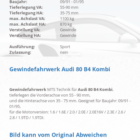
Baujahr:
09/91 - 01/95
Tieferlegung VA:
55-90 mm
Tieferlegung HA:
35-75 mm
max. Achslast VA:
1100 kg
max. Achslast HA:
870 kg
Verstellung VA:
Gewinde
Verstellung HA:
Gewinde
Ausführung:
Sport
Zulassung:
nein
Gewindefahrwerk Audi 80 B4 Kombi
Gewindefahrwerk
MTS Technik für
Audi 80 B4 Kombi
,
tieferlegen die Vorderachse von 55 - 90 mm,
und die Hinterachse von 35 - 75 mm. Geeignet für Baujahr: 09/91 -
01/95,
für die Motorversion: 1.6 / 1.6E / 2.0 / 2.0E / 2.0E16V / 2.3E / 2.6 /
2.8 / 1.9TD / 1.9TDI.
Bild kann vom Original Abweichen