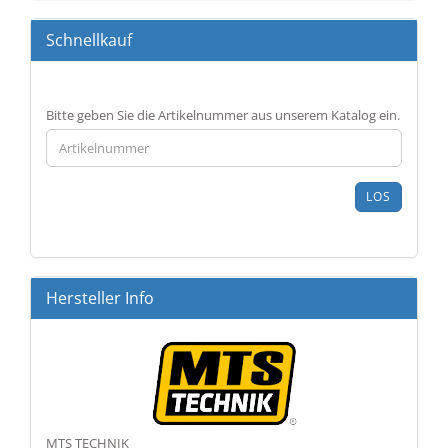
Schnellkauf
BITTE
Bitte geben Sie die Artikelnummer aus unserem Katalog ein.
GEBEN
SIE
DIE
ARTIKELNUMMER
LOS
AUS
UNSEREM
KATALOG
EIN.
Hersteller Info
MTS TECHNIK