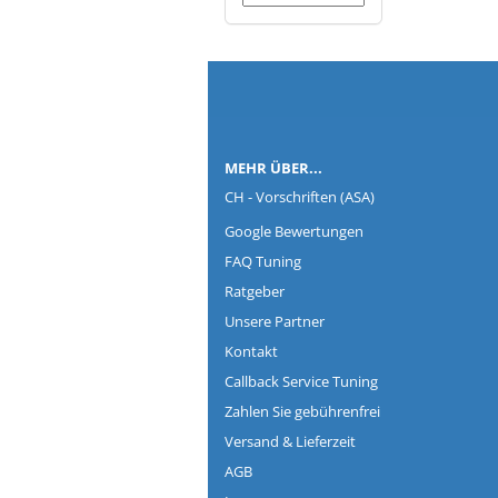
Co
MEHR ÜBER...
CH - Vorschriften (ASA)
Google Bewertungen
FAQ Tuning
Ratgeber
Unsere Partner
Kontakt
Callback Service Tuning
Zahlen Sie gebührenfrei
Versand & Lieferzeit
AGB