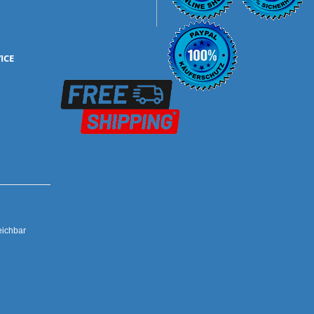
ICE
mbH
eichbar