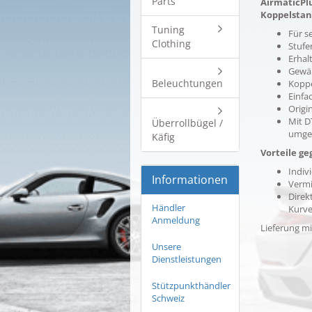
Parts
AirmaticPlu
Koppelstan
Tuning
Für s
Clothing
Stufe
Erhal
Gewäh
Beleuchtungen
Koppe
Einfa
Origi
Mit D
Überrollbügel /
umgeb
Käfig
Vorteile ge
Indiv
Informationen
Vermi
Direk
Händler
Kurv
Anmeldung
Lieferung m
Unsere
Dienstleistungen
Stützpunkthändler
Schweiz