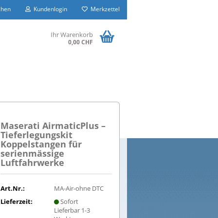
hen
Kundenlogin
Merkzettel
Ihr Warenkorb
0,00 CHF
Maserati AirmaticPlus –
Tieferlegungskit
Koppelstangen für
serienmässige
Luftfahrwerke
Art.Nr.:
MA-Air-ohne DTC
Lieferzeit:
Sofort
Lieferbar 1-3