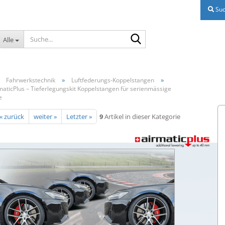
Suc
Suche...
Alle
»
»
»
Fahrwerkstechnik
Luftfederungs-Koppelstangen
maticPlus – Tieferlegungskit Koppelstangen für serienmässige
e
« zurück
weiter »
Letzter »
9
Artikel in dieser Kategorie