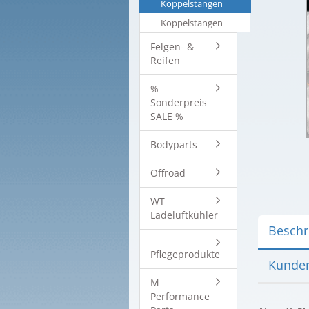
Koppelstangen
Koppelstangen
Felgen- &
Reifen
%
Sonderpreis
SALE %
Bodyparts
Offroad
WT
Ladeluftkühler
Beschr
Pflegeprodukte
Kunden
M
Performance