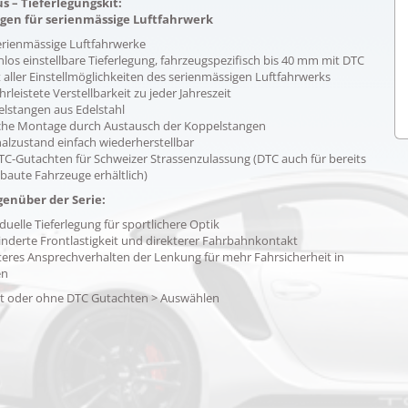
s – Tieferlegungskit:
gen für serienmässige Luftfahrwerk
erienmässige Luftfahrwerke
nlos einstellbare Tieferlegung, fahrzeugspezifisch bis 40 mm mit DTC
t aller Einstellmöglichkeiten des serienmässigen Luftfahrwerks
rleistete Verstellbarkeit zu jeder Jahreszeit
lstangen aus Edelstahl
che Montage durch Austausch der Koppelstangen
nalzustand einfach wiederherstellbar
TC-Gutachten für Schweizer Strassenzulassung (DTC auch für bereits
aute Fahrzeuge erhältlich)
genüber der Serie:
iduelle Tieferlegung für sportlichere Optik
nderte Frontlastigkeit und direkterer Fahrbahnkontakt
teres Ansprechverhalten der Lenkung für mehr Fahrsicherheit in
en
it oder ohne DTC Gutachten > Auswählen