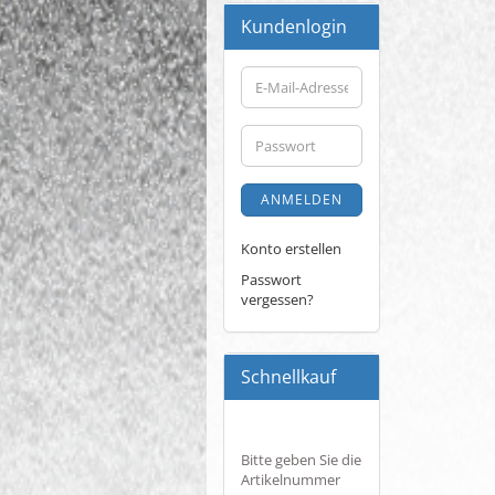
Kundenlogin
E-
Mail-
Adresse
Passwort
ANMELDEN
Konto erstellen
Passwort
vergessen?
Schnellkauf
BITTE
Bitte geben Sie die
GEBEN
Artikelnummer