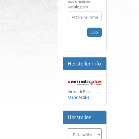
SIE
aus unserem
DIE
Katalog ein.
ARTIKELNUMMER
AUS
UNSEREM
KATALOG
LOS
EIN.
Hersteller Info
AirmaticPlus
Mehr Artikel
Hersteller