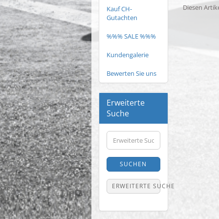
Diesen Artik
Kauf CH-
Gutachten
%%% SALE %%%
Kundengalerie
Bewerten Sie uns
Erweiterte
Suche
Erweiterte
Suche
SUCHEN
ERWEITERTE SUCHE