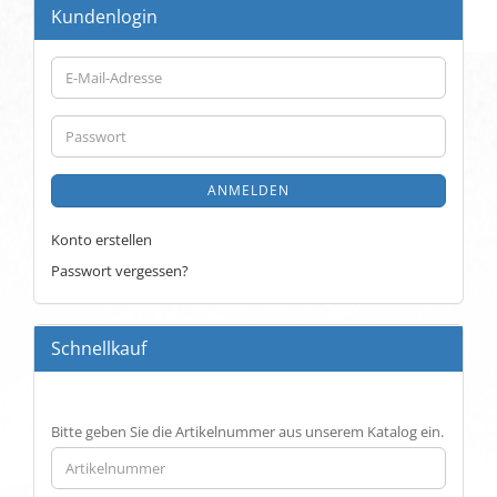
Kundenlogin
E-
Mail-
Adresse
Passwort
ANMELDEN
Konto erstellen
Passwort vergessen?
Schnellkauf
BITTE
Bitte geben Sie die Artikelnummer aus unserem Katalog ein.
GEBEN
SIE
DIE