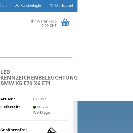
hen
Kundenlogin
Merkzettel
Ihr Warenkorb
0,00 CHF
LED
KENNZEICHENBELEUCHTUNG
BMW X5 E70 X6 E71
Art.Nr.:
BK1052
Lieferzeit:
ca. 2-5
Werktage
Gebührenfrei