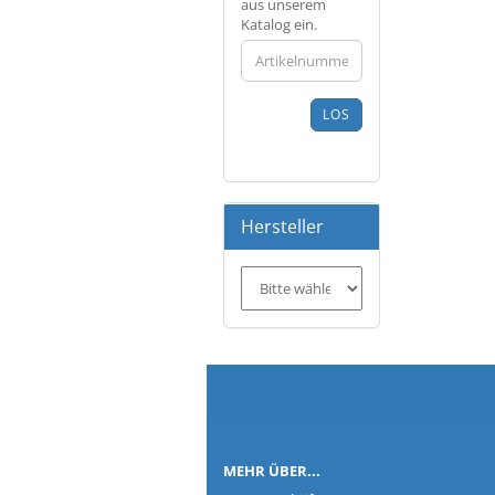
SIE
aus unserem
DIE
Katalog ein.
ARTIKELNUMMER
AUS
UNSEREM
KATALOG
LOS
EIN.
Hersteller
Co
MEHR ÜBER...