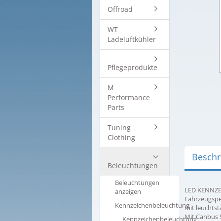
Offroad
WT
Ladeluftkühler
Pflegeprodukte
M
Performance
Parts
Tuning
Clothing
Beschr
Beleuchtungen
Beleuchtungen
LED KENNZE
anzeigen
Fahrzeugspe
Kennzeichenbeleuchtung
mit leuchts
Mit Canbus 
Kennzeichenbeleuchtung