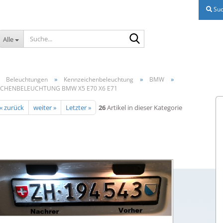
Suc
Suche...
Alle
»
»
»
»
Beleuchtungen
Kennzeichenbeleuchtung
BMW
ICHENBELEUCHTUNG BMW X5 E70 X6 E71
« zurück
weiter »
Letzter »
26
Artikel in dieser Kategorie