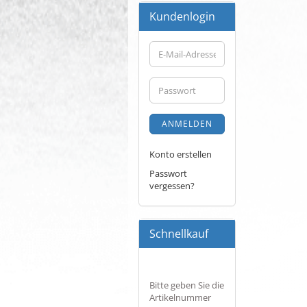
Kundenlogin
E-
Mail-
Adresse
Passwort
ANMELDEN
Konto erstellen
Passwort
vergessen?
Schnellkauf
BITTE
Bitte geben Sie die
GEBEN
Artikelnummer