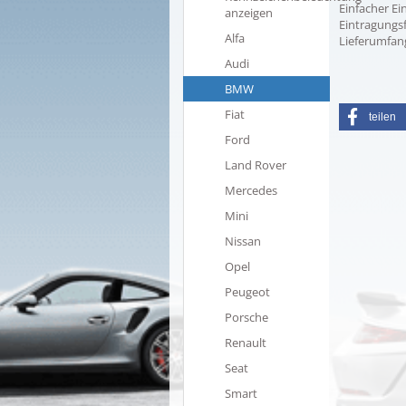
Einfacher E
anzeigen
Eintragungsf
Alfa
Lieferumfang
Audi
BMW
Fiat
teilen
Ford
Land Rover
Mercedes
Mini
Nissan
Opel
Peugeot
Porsche
Renault
Seat
Smart