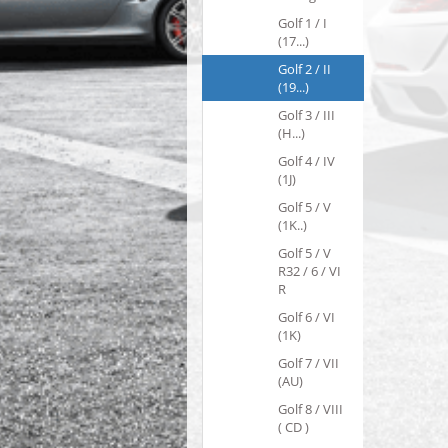
Golf 1 / I
(17...)
Golf 2 / II
(19...)
Golf 3 / III
(H...)
Golf 4 / IV
(1J)
Golf 5 / V
(1K..)
Golf 5 / V
R32 / 6 / VI
R
Golf 6 / VI
(1K)
Golf 7 / VII
(AU)
Golf 8 / VIII
( CD )