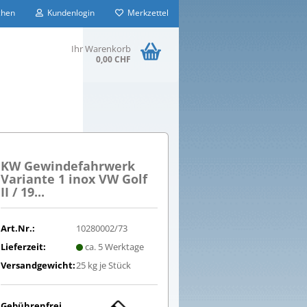
hen
Kundenlogin
Merkzettel
Ihr Warenkorb
0,00 CHF
KW Gewindefahrwerk
Variante 1 inox VW Golf
II / 19...
Art.Nr.:
10280002/73
Lieferzeit:
ca. 5 Werktage
Versandgewicht:
25
kg je Stück
Gebührenfrei