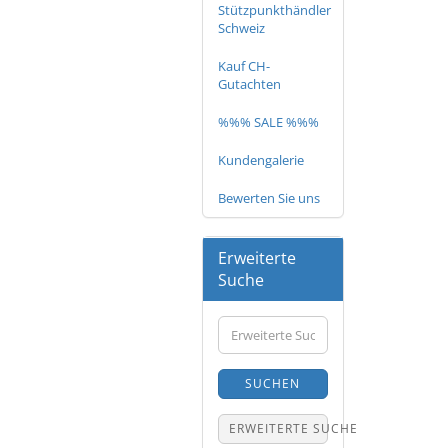
Stützpunkthändler
Schweiz
Kauf CH-
Gutachten
%%% SALE %%%
Kundengalerie
Bewerten Sie uns
Erweiterte
Suche
Erweiterte
Suche
SUCHEN
ERWEITERTE SUCHE