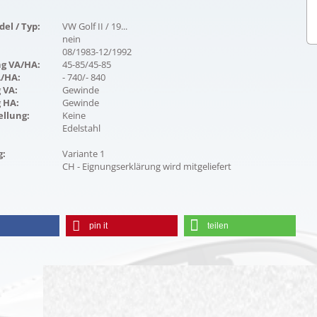
el / Typ:
VW Golf II / 19...
nein
08/1983-12/1992
ng VA/HA:
45-85/45-85
A/HA:
- 740/- 840
 VA:
Gewinde
 HA:
Gewinde
ellung:
Keine
Edelstahl
g:
Variante 1
CH - Eignungserklärung wird mitgeliefert
pin it
teilen