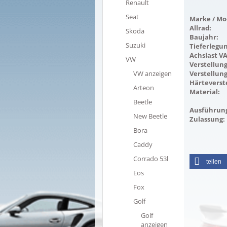
Renault
Seat
Marke / Mod
Allrad:
Skoda
Baujahr:
Suzuki
Tieferlegu
Achslast V
VW
Verstellung
VW anzeigen
Verstellung
Härteverst
Arteon
Material:
Beetle
Ausführun
New Beetle
Zulassung:
Bora
Caddy
Corrado 53l
teilen
Eos
Fox
Golf
Golf
anzeigen