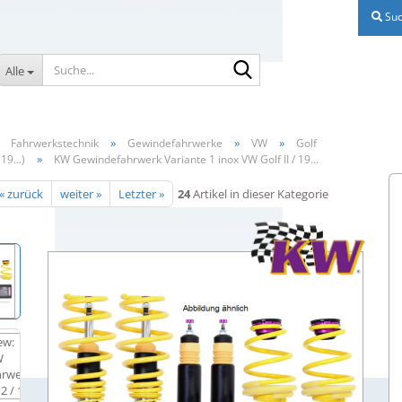
Suc
Suche...
Alle
»
»
»
»
Fahrwerkstechnik
Gewindefahrwerke
VW
Golf
»
(19...)
KW Gewindefahrwerk Variante 1 inox VW Golf II / 19...
« zurück
weiter »
Letzter »
24
Artikel in dieser Kategorie