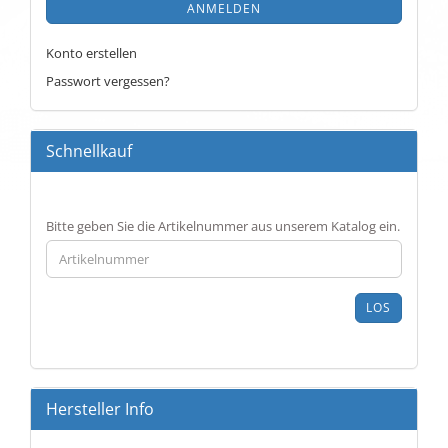
ANMELDEN
Konto erstellen
Passwort vergessen?
Schnellkauf
BITTE
Bitte geben Sie die Artikelnummer aus unserem Katalog ein.
GEBEN
SIE
DIE
ARTIKELNUMMER
LOS
AUS
UNSEREM
KATALOG
EIN.
Hersteller Info