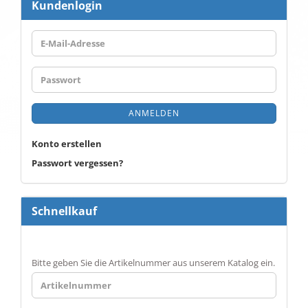
Kundenlogin
E-
Mail-
Adresse
Passwort
ANMELDEN
Konto erstellen
Passwort vergessen?
Schnellkauf
BITTE
Bitte geben Sie die Artikelnummer aus unserem Katalog ein.
GEBEN
SIE
DIE