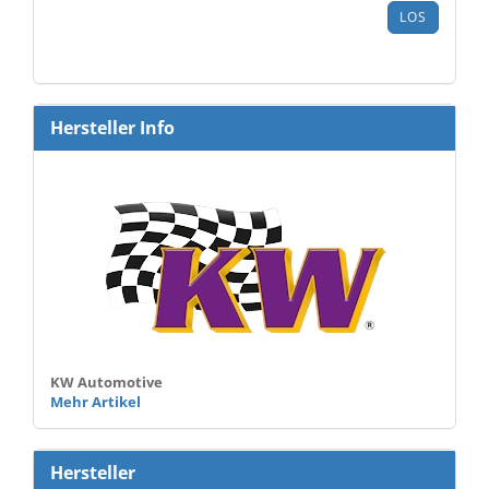
ARTIKELNUMMER
LOS
AUS
UNSEREM
KATALOG
EIN.
Hersteller Info
KW Automotive
Mehr Artikel
Hersteller