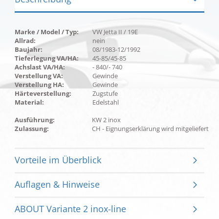
Marke / Model / Typ:
VW Jetta II / 19E
Allrad:
nein
Baujahr:
08/1983-12/1992
Tieferlegung VA/HA:
45-85/45-85
Achslast VA/HA:
- 840/- 740
Verstellung VA:
Gewinde
Verstellung HA:
Gewinde
Härteverstellung:
Zugstufe
Material:
Edelstahl
Ausführung:
KW 2 inox
Zulassung:
CH - Eignungserklärung wird mitgeliefert
Vorteile im Überblick
Auflagen & Hinweise
ABOUT Variante 2 inox-line