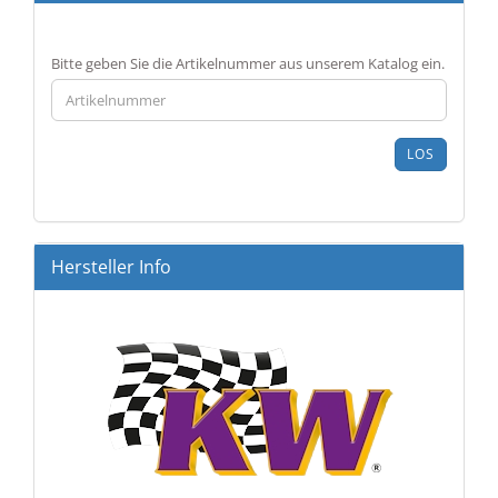
BITTE
Bitte geben Sie die Artikelnummer aus unserem Katalog ein.
GEBEN
SIE
DIE
ARTIKELNUMMER
LOS
AUS
UNSEREM
KATALOG
EIN.
Hersteller Info