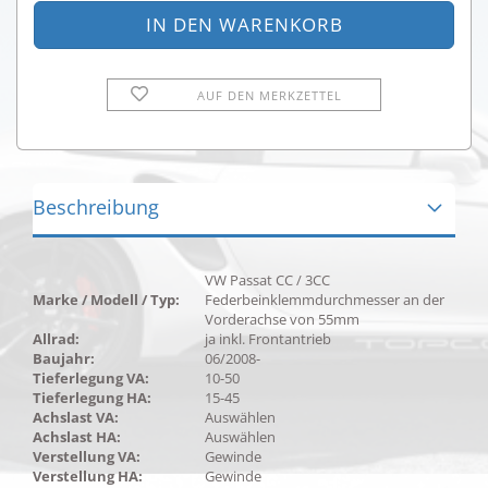
AUF DEN MERKZETTEL
Beschreibung
VW Passat CC / 3CC
Marke / Modell / Typ:
Federbeinklemmdurchmesser an der
Vorderachse von 55mm
Allrad:
ja inkl. Frontantrieb
Baujahr:
06/2008-
Tieferlegung VA:
10-50
Tieferlegung HA:
15-45
Achslast VA:
Auswählen
Achslast HA:
Auswählen
Verstellung VA:
Gewinde
Verstellung HA:
Gewinde