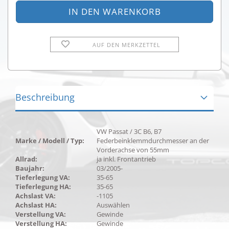
AUF DEN MERKZETTEL
Beschreibung
VW Passat / 3C B6, B7
Marke / Modell / Typ:
Federbeinklemmdurchmesser an der
Vorderachse von 55mm
Allrad:
ja inkl. Frontantrieb
Baujahr:
03/2005-
Tieferlegung VA:
35-65
Tieferlegung HA:
35-65
Achslast VA:
-1105
Achslast HA:
Auswählen
Verstellung VA:
Gewinde
Verstellung HA:
Gewinde