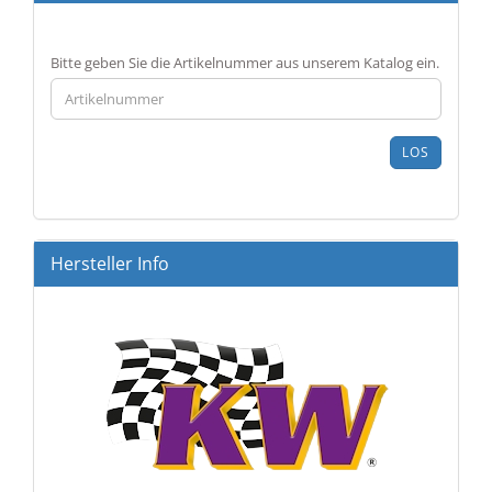
BITTE
Bitte geben Sie die Artikelnummer aus unserem Katalog ein.
GEBEN
SIE
DIE
ARTIKELNUMMER
LOS
AUS
UNSEREM
KATALOG
EIN.
Hersteller Info