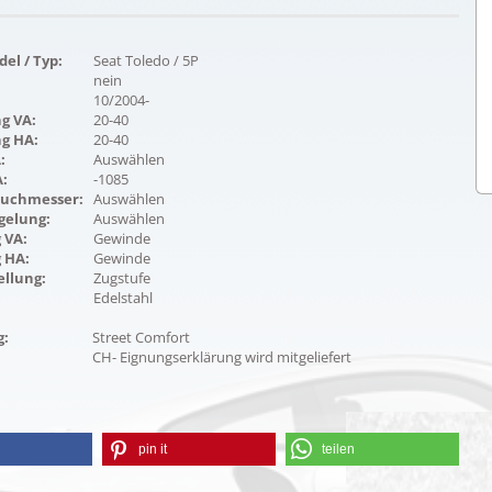
el / Typ:
Seat Toledo / 5P
nein
10/2004-
g VA:
20-40
ng HA:
20-40
:
Auswählen
:
-1085
duchmesser:
Auswählen
gelung:
Auswählen
 VA:
Gewinde
 HA:
Gewinde
ellung:
Zugstufe
Edelstahl
g:
Street Comfort
CH- Eignungserklärung wird mitgeliefert
pin it
teilen