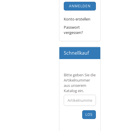
ANMELDEN
Konto erstellen
Passwort
vergessen?
Schnellkauf
BITTE
Bitte geben Sie die
GEBEN
Artikelnummer
SIE
aus unserem
DIE
Katalog ein.
ARTIKELNUMMER
AUS
UNSEREM
KATALOG
LOS
EIN.