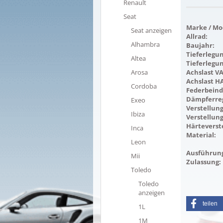
Renault
Seat
Marke / Mod
Seat anzeigen
Allrad:
Alhambra
Baujahr:
Tieferlegun
Altea
Tieferlegu
Arosa
Achslast VA
Achslast HA
Cordoba
Federbein
Dämpferre
Exeo
Verstellung
Ibiza
Verstellung
Härteverst
Inca
Material:
Leon
Ausführun
Mii
Zulassung:
Toledo
Toledo
anzeigen
teilen
1L
1M