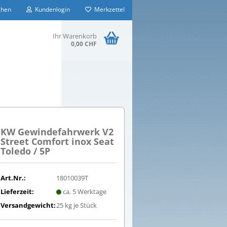
hen
Kundenlogin
Merkzettel
Ihr Warenkorb
0,00 CHF
KW Gewindefahrwerk V2
Street Comfort inox Seat
Toledo / 5P
Art.Nr.:
18010039T
Lieferzeit:
ca. 5 Werktage
Versandgewicht:
25
kg je Stück