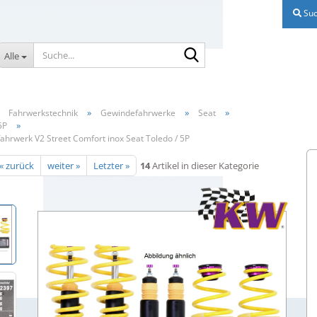
Suc
Suche...
Alle
»
»
»
»
Fahrwerkstechnik
Gewindefahrwerke
Seat
»
5P
hrwerk V2 Street Comfort inox Seat Toledo / 5P
« zurück
weiter »
Letzter »
14
Artikel in dieser Kategorie