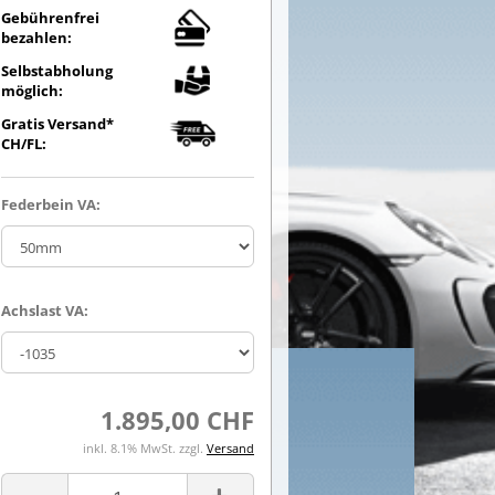
Gebührenfrei
bezahlen:
Selbstabholung
möglich:
Gratis Versand*
CH/FL:
Federbein VA:
Achslast VA:
1.895,00 CHF
inkl. 8.1% MwSt. zzgl.
Versand