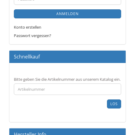
ANMELDEN
Konto erstellen
Passwort vergessen?
Schnellkauf
BITTE
Bitte geben Sie die Artikelnummer aus unserem Katalog ein.
GEBEN
SIE
DIE
ARTIKELNUMMER
LOS
AUS
UNSEREM
KATALOG
EIN.
Hersteller Info