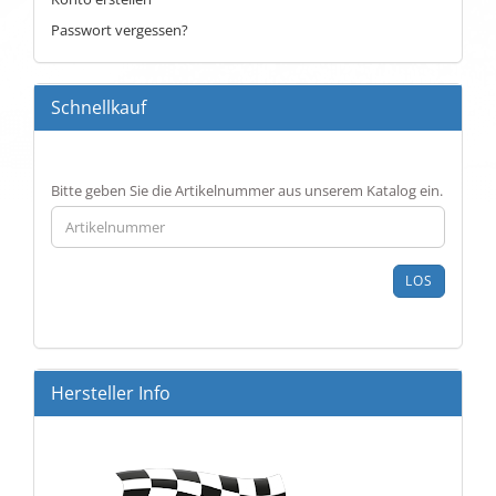
Passwort vergessen?
Schnellkauf
BITTE
Bitte geben Sie die Artikelnummer aus unserem Katalog ein.
GEBEN
SIE
DIE
ARTIKELNUMMER
LOS
AUS
UNSEREM
KATALOG
EIN.
Hersteller Info