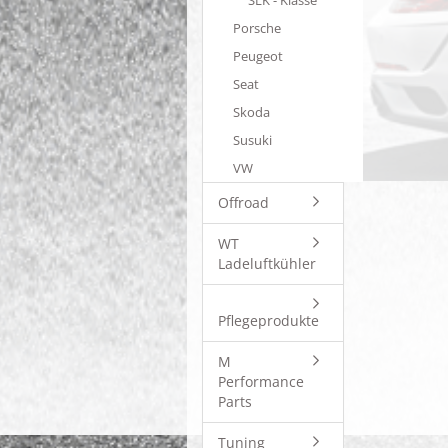
SLK - Klasse
Porsche
Peugeot
Seat
Skoda
Susuki
VW
Offroad
WT
Ladeluftkühler
Pflegeprodukte
M
Performance
Parts
Tuning