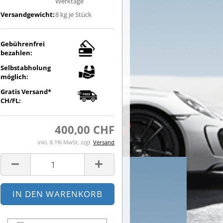
Werktage
Versandgewicht:
8
kg je Stück
Gebührenfrei
bezahlen:
Selbstabholung
möglich:
Gratis Versand*
CH/FL:
400,00 CHF
inkl. 8.1% MwSt. zzgl.
Versand