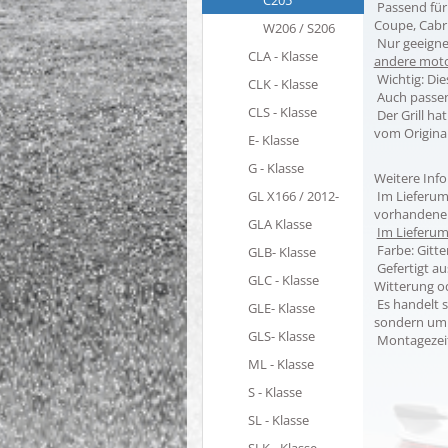
C205
Passend für 
Coupe, Cabr
W206 / S206
Nur geeignet
CLA - Klasse
andere moto
Wichtig: Die
CLK - Klasse
Auch passen
CLS - Klasse
Der Grill ha
vom Original
E- Klasse
G - Klasse
Weitere Inf
GL X166 / 2012-
Im Lieferumf
vorhandenen
GLA Klasse
Im Lieferum
Farbe: Gitte
GLB- Klasse
Gefertigt au
GLC - Klasse
Witterung o
Es handelt s
GLE- Klasse
sondern um
GLS- Klasse
Montagezeit 
ML - Klasse
S - Klasse
SL - Klasse