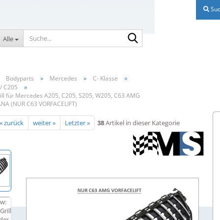
Suc
Suche...
Alle
»
»
»
»
Bodyparts
Mercedes
C- Klasse
»
/ C205
Grill für Mercedes A205, C205, S205, W205, C63 AMG
NA (NUR C63 VORFACELIFT)
« zurück
weiter »
Letzter »
38
Artikel in dieser Kategorie