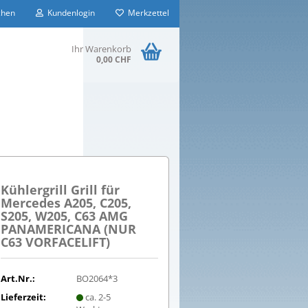
hen
Kundenlogin
Merkzettel
Ihr Warenkorb
0,00 CHF
Kühlergrill Grill für
Mercedes A205, C205,
S205, W205, C63 AMG
PANAMERICANA (NUR
C63 VORFACELIFT)
Art.Nr.:
BO2064*3
Lieferzeit:
ca. 2-5