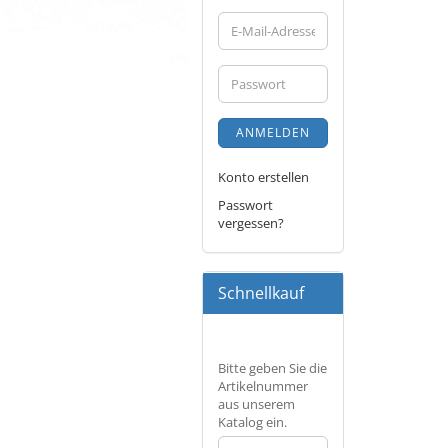
E-
Mail-
Adresse
Passwort
ANMELDEN
Konto erstellen
Passwort
vergessen?
Schnellkauf
BITTE
Bitte geben Sie die
GEBEN
Artikelnummer
SIE
aus unserem
DIE
Katalog ein.
ARTIKELNUMMER