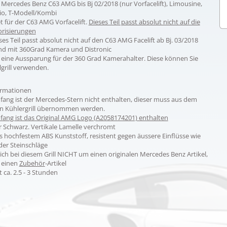
Mercedes Benz C63 AMG bis Bj 02/2018 (nur Vorfacelift), Limousine,
io, T-Modell/Kombi
 für der C63 AMG Vorfacelift.
Dieses Teil passt absolut nicht auf die
risierungen
ses Teil passt absolut nicht auf den C63 AMG Facelift ab Bj. 03/2018
d mit 360Grad Kamera und Distronic
t eine Aussparung für der 360 Grad Kamerahalter. Diese können Sie
grill verwenden.
ormationen
ang ist der Mercedes-Stern nicht enthalten, dieser muss aus dem
 Kühlergrill übernommen werden.
fang ist das Original AMG Logo (A2058174201) enthalten
r Schwarz. Vertikale Lamelle verchromt
s hochfestem ABS Kunststoff, resistent gegen äussere Einflüsse wie
der Steinschläge
ich bei diesem Grill NICHT um einen originalen Mercedes Benz Artikel,
 einen
Zubehör
-Artikel
ca. 2.5 - 3 Stunden