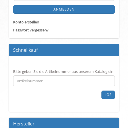
ANMELDEN
Konto erstellen
Passwort vergessen?
Schnellkauf
BITTE
Bitte geben Sie die Artikelnummer aus unserem Katalog ein.
GEBEN
SIE
DIE
ARTIKELNUMMER
LOS
AUS
UNSEREM
KATALOG
EIN.
Hersteller