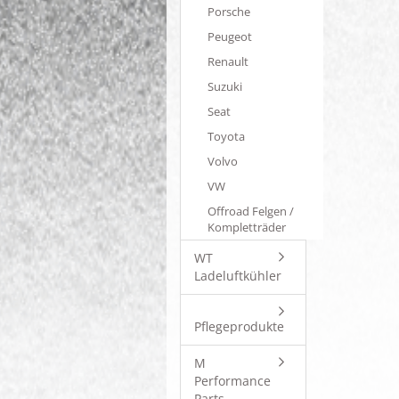
Porsche
Peugeot
Renault
Suzuki
Seat
Toyota
Volvo
VW
Offroad Felgen /
Kompletträder
WT
Ladeluftkühler
Pflegeprodukte
M
Performance
Parts