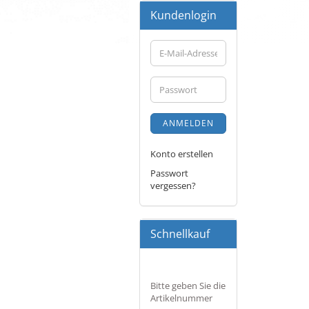
Kundenlogin
E-
Mail-
Adresse
Passwort
ANMELDEN
Konto erstellen
Passwort
vergessen?
Schnellkauf
BITTE
Bitte geben Sie die
GEBEN
Artikelnummer