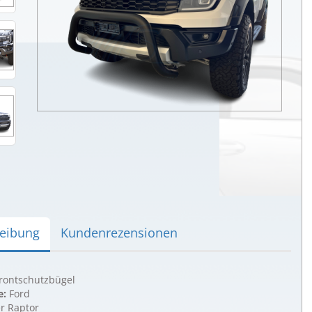
eibung
Kundenrezensionen
rontschutzbügel
e:
Ford
r Raptor