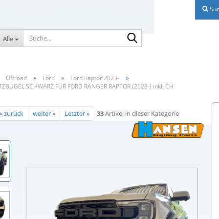
Suc
Suche...
Alle
»
»
»
»
Offroad
Ford
Ford Raptor 2023-
BÜGEL SCHWARZ FÜR FORD RANGER RAPTOR (2023-) inkl. CH
« zurück
weiter »
Letzter »
33
Artikel in dieser Kategorie