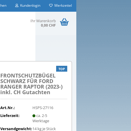
hen
Kundenlogin
Merkzettel
Ihr Warenkorb
0,00 CHF
TOP
FRONTSCHUTZBÜGEL
SCHWARZ FÜR FORD
RANGER RAPTOR (2023-)
inkl. CH Gutachten
Art.Nr.:
HSPS-27116
Lieferzeit:
ca. 2-5
Werktage
Versandgewicht:
14
kg je Stück