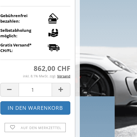
Gebührenfrei
bezahlen:
Selbstabholung
möglich:
Gratis Versand*
CH/FL:
862,00 CHF
inkl. 8.1% MwSt. zzgl.
Versand
AUF DEN MERKZETTEL