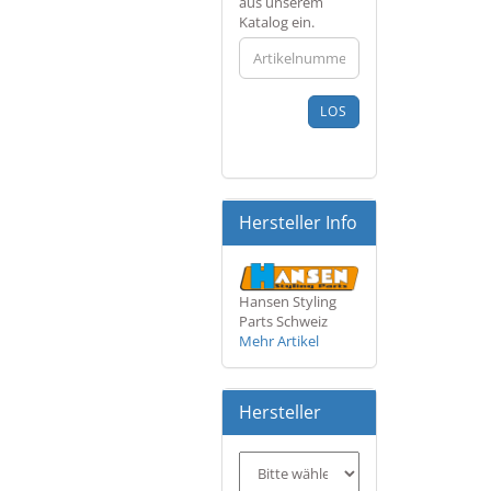
SIE
aus unserem
DIE
Katalog ein.
ARTIKELNUMMER
AUS
UNSEREM
KATALOG
LOS
EIN.
Hersteller Info
Hansen Styling
Parts Schweiz
Mehr Artikel
Hersteller