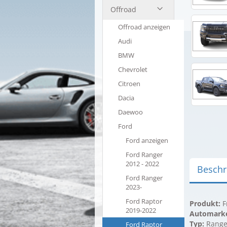
Offroad
Offroad anzeigen
Audi
BMW
Chevrolet
Citroen
Dacia
Daewoo
Ford
Ford anzeigen
Ford Ranger
2012 - 2022
Beschr
Ford Ranger
2023-
Ford Raptor
Produkt:
F
2019-2022
Automark
Typ:
Range
Ford Raptor