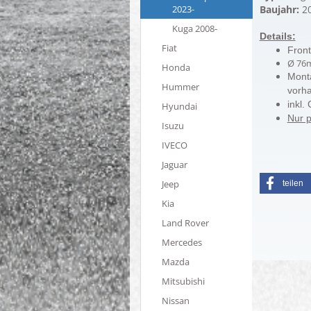
2023-
Baujahr:
20
Kuga 2008-
Details:
Fiat
Fron
Ø 76m
Honda
Mont
Hummer
vorh
inkl.
Hyundai
​Nur 
Isuzu
IVECO
Jaguar
Jeep
teilen
Kia
Land Rover
Mercedes
Mazda
Mitsubishi
Nissan