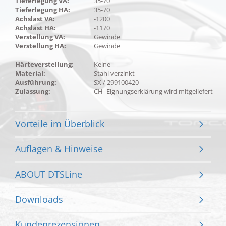
Tieferlegung VA:
35-70
Tieferlegung HA:
35-70
Achslast VA:
-1200
Achslast HA:
-1170
Verstellung VA:
Gewinde
Verstellung HA:
Gewinde
Härteverstellung:
Keine
Material:
Stahl verzinkt
Ausführung:
SX / 299100420
Zulassung:
CH- Eignungserklärung wird mitgeliefert
Vorteile im Überblick
Auflagen & Hinweise
ABOUT DTSLine
Downloads
Kundenrezensionen