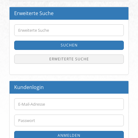
Erweiterte Suche
Erweiterte
Suche
SUCHEN
ERWEITERTE SUCHE
Kundenlogin
E-
Mail-
Adresse
Passwort
ANMELDEN