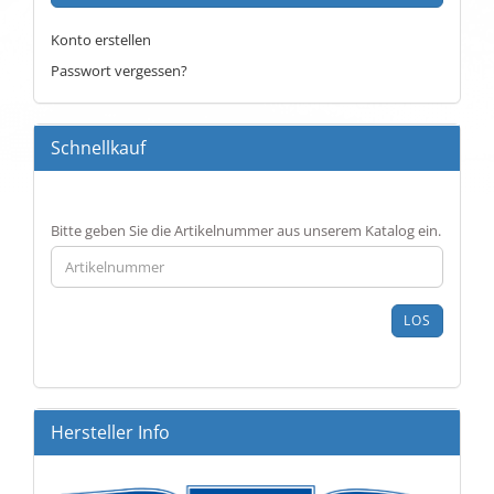
Konto erstellen
Passwort vergessen?
Schnellkauf
BITTE
Bitte geben Sie die Artikelnummer aus unserem Katalog ein.
GEBEN
SIE
DIE
ARTIKELNUMMER
LOS
AUS
UNSEREM
KATALOG
EIN.
Hersteller Info