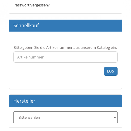
Passwort vergessen?
Schnellkauf
BITTE
Bitte geben Sie die Artikelnummer aus unserem Katalog ein.
GEBEN
SIE
DIE
ARTIKELNUMMER
LOS
AUS
UNSEREM
KATALOG
EIN.
Hersteller