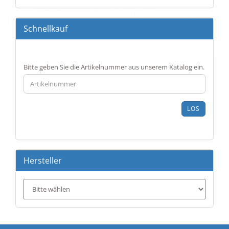
Schnellkauf
BITTE
Bitte geben Sie die Artikelnummer aus unserem Katalog ein.
GEBEN
SIE
DIE
ARTIKELNUMMER
LOS
AUS
UNSEREM
KATALOG
EIN.
Hersteller