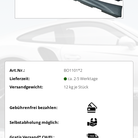
Art.Nr.:
BO1101*2
Lieferzeit:
ca. 2-5 Werktage
Versandgewicht:
12
kg je Stück
Gebührenfrei bezahlen:
Selbstabholung möglich:
Gratis Versand* CH/FL: