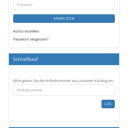
Passwort
ANMELDEN
Konto erstellen
Passwort vergessen?
Schnellkauf
BITTE
Bitte geben Sie die Artikelnummer aus unserem Katalog ein.
GEBEN
SIE
DIE
ARTIKELNUMMER
LOS
AUS
UNSEREM
KATALOG
EIN.