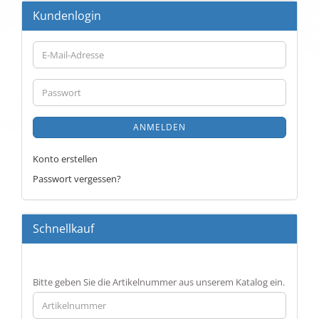
Kundenlogin
E-
Mail-
Adresse
Passwort
ANMELDEN
Konto erstellen
Passwort vergessen?
Schnellkauf
BITTE
Bitte geben Sie die Artikelnummer aus unserem Katalog ein.
GEBEN
SIE