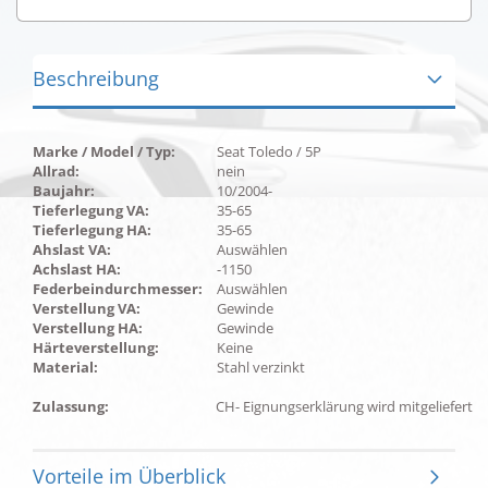
Beschreibung
Marke / Model / Typ:
Seat Toledo / 5P
Allrad:
nein
Baujahr:
10/2004-
Tieferlegung VA:
35-65
Tieferlegung HA:
35-65
Ahslast VA:
Auswählen
Achslast HA:
-1150
Federbeindurchmesser:
Auswählen
Verstellung VA:
Gewinde
Verstellung HA:
Gewinde
Härteverstellung:
Keine
Material:
Stahl verzinkt
Zulassung:
CH- Eignungserklärung wird mitgeliefert
Vorteile im Überblick