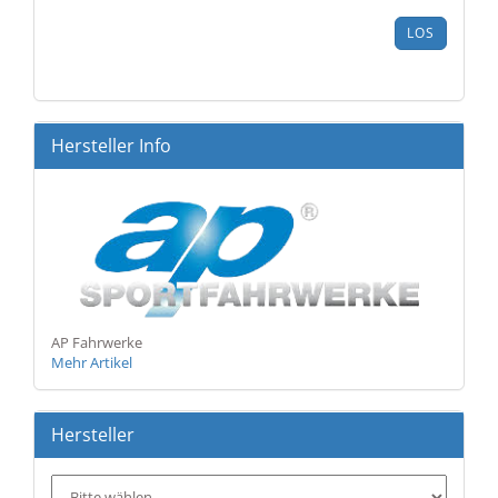
DIE
ARTIKELNUMMER
LOS
AUS
UNSEREM
KATALOG
EIN.
Hersteller Info
AP Fahrwerke
Mehr Artikel
Hersteller