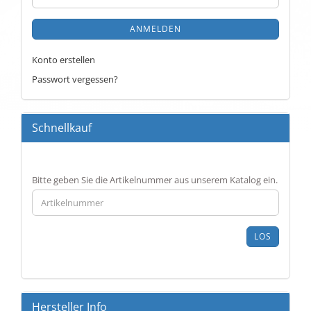
ANMELDEN
Konto erstellen
Passwort vergessen?
Schnellkauf
BITTE
Bitte geben Sie die Artikelnummer aus unserem Katalog ein.
GEBEN
SIE
DIE
ARTIKELNUMMER
LOS
AUS
UNSEREM
KATALOG
EIN.
Hersteller Info