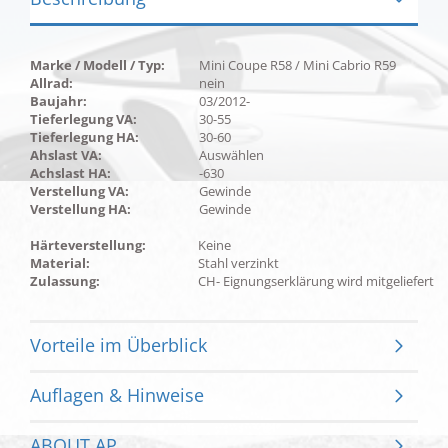
Marke / Modell / Typ:
Mini Coupe R58 / Mini Cabrio R59
Allrad:
nein
Baujahr:
03/2012-
Tieferlegung VA:
30-55
Tieferlegung HA:
30-60
Ahslast VA:
Auswählen
Achslast HA:
-630
Verstellung VA:
Gewinde
Verstellung HA:
Gewinde
Härteverstellung:
Keine
Material:
Stahl verzinkt
Zulassung:
CH- Eignungserklärung wird mitgeliefert
Vorteile im Überblick
Auflagen & Hinweise
ABOUT AP