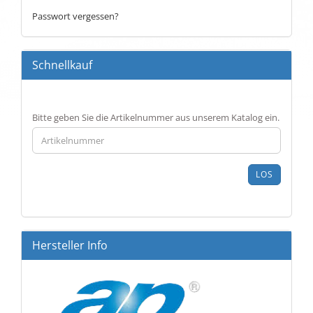
Passwort vergessen?
Schnellkauf
BITTE
Bitte geben Sie die Artikelnummer aus unserem Katalog ein.
GEBEN
SIE
DIE
ARTIKELNUMMER
LOS
AUS
UNSEREM
KATALOG
EIN.
Hersteller Info