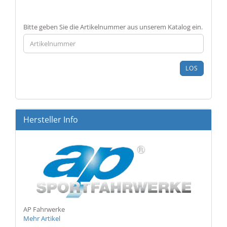
BITTE
Bitte geben Sie die Artikelnummer aus unserem Katalog ein.
GEBEN
SIE
DIE
ARTIKELNUMMER
LOS
AUS
UNSEREM
KATALOG
EIN.
Hersteller Info
AP Fahrwerke
Mehr Artikel