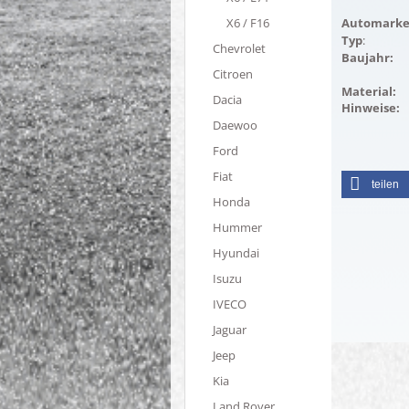
X6 / F16
Automarke
Typ
:
Chevrolet
Baujahr:
Citroen
Material:
Dacia
Hinweise:
Daewoo
Ford
Fiat
teilen
Honda
Hummer
Hyundai
Isuzu
IVECO
Jaguar
Jeep
Kia
Land Rover