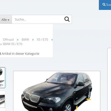
Suc
Suche...
Alle
»
»
»
»
Offroad
BMW
X5 / E70
ter BMW X5 / E70
2
Artikel in dieser Kategorie