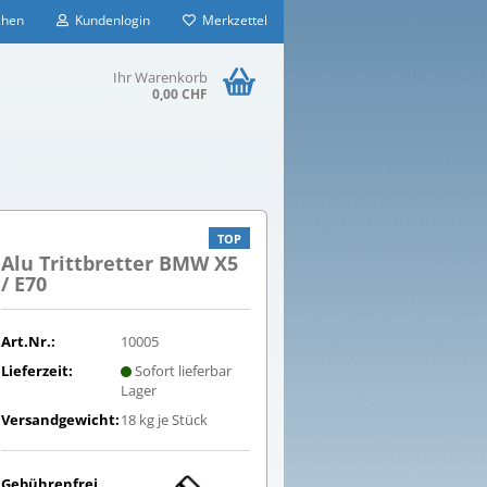
hen
Kundenlogin
Merkzettel
Ihr Warenkorb
0,00 CHF
TOP
Alu Trittbretter BMW X5
/ E70
Art.Nr.:
10005
Lieferzeit:
Sofort lieferbar
Lager
Versandgewicht:
18
kg je Stück
Gebührenfrei