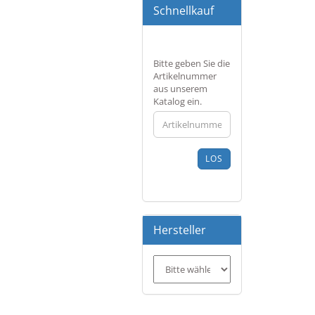
Schnellkauf
BITTE
Bitte geben Sie die
GEBEN
Artikelnummer
SIE
aus unserem
DIE
Katalog ein.
ARTIKELNUMMER
AUS
UNSEREM
KATALOG
LOS
EIN.
Hersteller