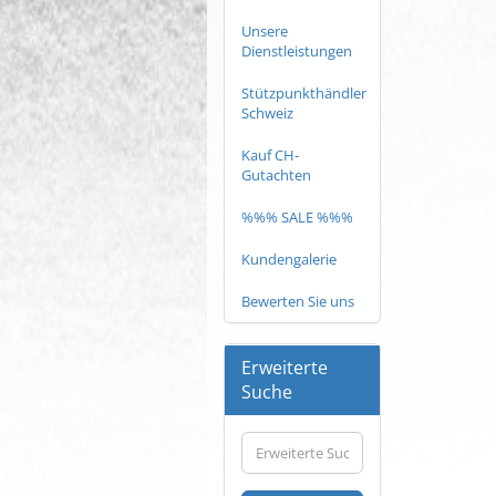
Unsere
Dienstleistungen
Stützpunkthändler
Schweiz
Kauf CH-
Gutachten
%%% SALE %%%
Kundengalerie
Bewerten Sie uns
Erweiterte
Suche
Erweiterte
Suche