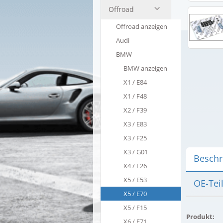
Offroad
Offroad anzeigen
Audi
BMW
BMW anzeigen
X1 / E84
X1 / F48
X2 / F39
X3 / E83
X3 / F25
X3 / G01
Beschr
X4 / F26
X5 / E53
OE-Tei
X5 / E70
X5 / F15
Produkt:
X6 / E71