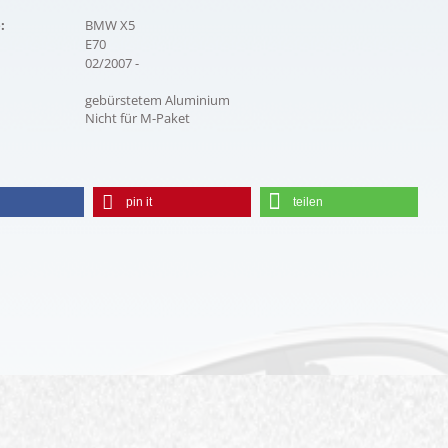
:
BMW X5
E70
02/2007 -
gebürstetem Aluminium
Nicht für M-Paket
pin it
teilen