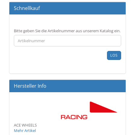
Schnellkauf
BITTE
Bitte geben Sie die Artikelnummer aus unserem Katalog ein.
GEBEN
SIE
DIE
ARTIKELNUMMER
LOS
AUS
UNSEREM
KATALOG
EIN.
Hersteller Info
ACE WHEELS
Mehr Artikel