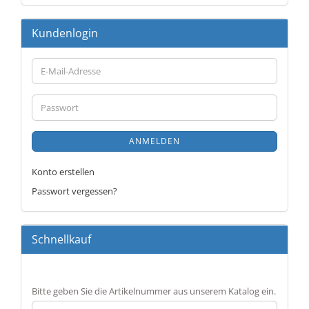
Kundenlogin
E-
Mail-
Adresse
Passwort
ANMELDEN
Konto erstellen
Passwort vergessen?
Schnellkauf
BITTE
Bitte geben Sie die Artikelnummer aus unserem Katalog ein.
GEBEN